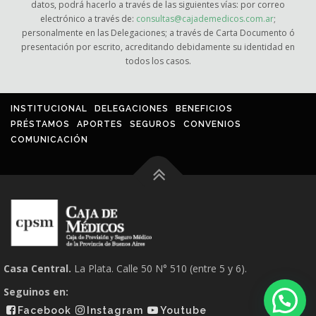
datos, podrá hacerlo a través de las siguientes vías: por correo
electrónico a través de:
consultas@cajademedicos.com.ar
;
personalmente en las Delegaciones; a través de Carta Documento ó
presentación por escrito, acreditando debidamente su identidad en
todos los casos.
INSTITUCIONAL
DELEGACIONES
BENEFICIOS
PRÉSTAMOS
APORTES
SEGUROS
CONVENIOS
COMUNICACIÓN
Casa Central.
La Plata. Calle 50 N° 510 (entre 5 y 6).
Seguinos en:
Facebook
Instagram
Youtube