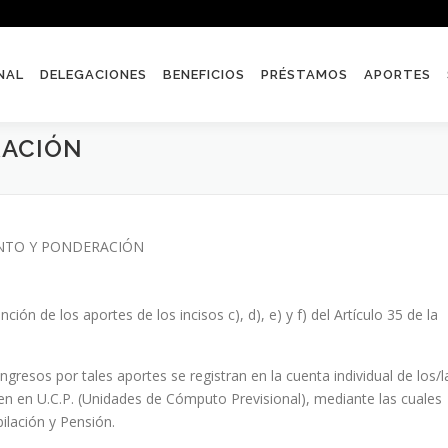
NAL
DELEGACIONES
BENEFICIOS
PRÉSTAMOS
APORTES
RACIÓN
NTO Y PONDERACIÓN
ión de los aportes de los incisos c), d), e) y f) del Artículo 35 de la
gresos por tales aportes se registran en la cuenta individual de los/l
erten en U.C.P. (Unidades de Cómputo Previsional), mediante las cuales
ilación y Pensión.