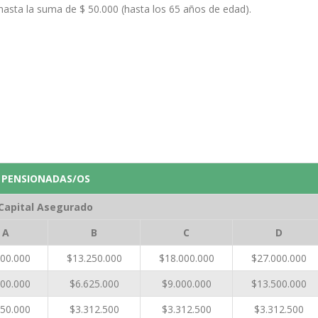
hasta la suma de $ 50.000 (hasta los 65 años de edad).
PENSIONADAS/OS
Capital Asegurado
A
B
C
D
000.000
$13.250.000
$18.000.000
$27.000.000
500.000
$6.625.000
$9.000.000
$13.500.000
250.000
$3.312.500
$3.312.500
$3.312.500