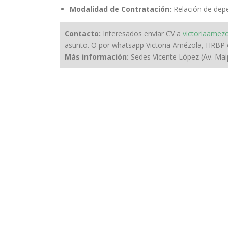
Modalidad de Contratación:
Relación de dep
Contacto:
Interesados enviar CV a
victoriaamez
asunto. O por whatsapp Victoria Amézola, HRBP 
Más información:
Sedes Vicente López (Av. Mai