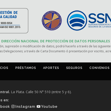
DIRECCIÓN NACIONAL DE PROTECCIÓN DE DATOS PERSONALES
ión, supresión o modificación de datos, podrá hacerlo a través de las siguientes
as Delegaciones; a través de Carta Documento ó presentación por escrito, ac
ICIOS
PRÉSTAMOS
APORTES
SEGUROS
CONVENIOS
ntral.
La Plata. Calle 50 N° 510 (entre 5 y 6).
s en:
ebook
Instagram
Youtube