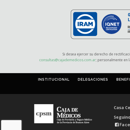
Si desea ejercer su derecho de rectificac
consultas@cajademedicos.com.ar
; personalmente en l
INSTITUCIONAL
DELEGACIONES
BENEF
Casa Ce
Seguino
Fac