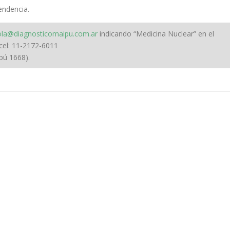
endencia.
ola@diagnosticomaipu.com.ar
indicando “Medicina Nuclear” en el
cel: 11-2172-6011
pú 1668).