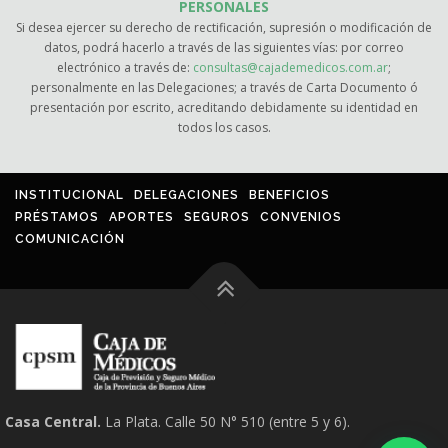
PERSONALES
Si desea ejercer su derecho de rectificación, supresión o modificación de
datos, podrá hacerlo a través de las siguientes vías: por correo
electrónico a través de:
consultas@cajademedicos.com.ar
;
personalmente en las Delegaciones; a través de Carta Documento ó
presentación por escrito, acreditando debidamente su identidad en
todos los casos.
INSTITUCIONAL
DELEGACIONES
BENEFICIOS
PRÉSTAMOS
APORTES
SEGUROS
CONVENIOS
COMUNICACIÓN
Casa Central.
La Plata. Calle 50 N° 510 (entre 5 y 6).