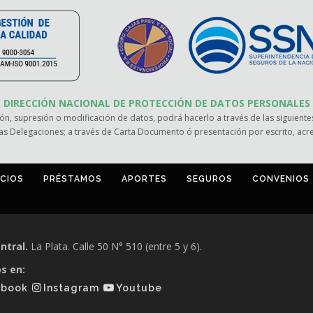
DIRECCIÓN NACIONAL DE PROTECCIÓN DE DATOS PERSONALES
ión, supresión o modificación de datos, podrá hacerlo a través de las siguientes
as Delegaciones; a través de Carta Documento ó presentación por escrito, ac
ICIOS
PRÉSTAMOS
APORTES
SEGUROS
CONVENIOS
ntral.
La Plata. Calle 50 N° 510 (entre 5 y 6).
s en:
ebook
Instagram
Youtube