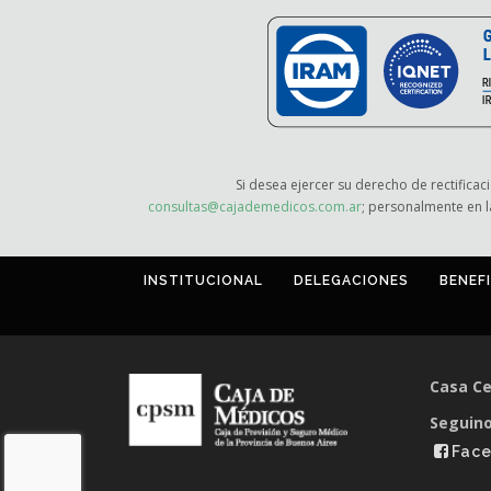
Si desea ejercer su derecho de rectificac
consultas@cajademedicos.com.ar
; personalmente en l
INSTITUCIONAL
DELEGACIONES
BENEF
Casa Ce
Seguino
Fac