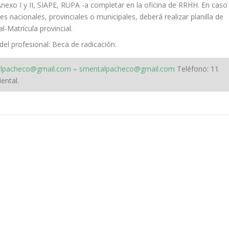
nexo I y II, SIAPE, RUPA -a completar en la oficina de RRHH. En caso
 nacionales, provinciales o municipales, deberá realizar planilla de
-Matrícula provincial.
el profesional: Beca de radicación.
talpacheco@gmail.com
–
smentalpacheco@gmail.com
Teléfono: 11
ental.