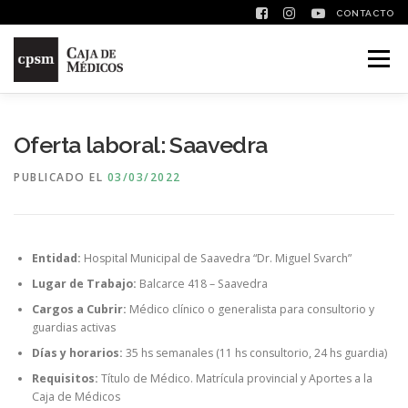
CONTACTO
Saltar contenido
Menú
Oferta laboral: Saavedra
PUBLICADO EL
03/03/2022
Entidad:
Hospital Municipal de Saavedra “Dr. Miguel Svarch”
Lugar de Trabajo:
Balcarce 418 – Saavedra
Cargos a Cubrir:
Médico clínico o generalista para consultorio y
guardias activas
Días y horarios:
35 hs semanales (11 hs consultorio, 24 hs guardia)
Requisitos:
Título de Médico. Matrícula provincial y Aportes a la
Caja de Médicos