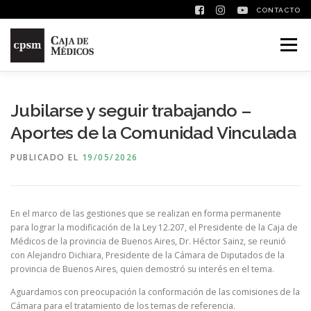
CONTACTO
Saltar contenido
Menú
Jubilarse y seguir trabajando –
Aportes de la Comunidad Vinculada
PUBLICADO EL
19/05/2026
En el marco de las gestiones que se realizan en forma permanente
para lograr la modificación de la Ley 12.207, el Presidente de la Caja de
Médicos de la provincia de Buenos Aires, Dr. Héctor Sainz, se reunió
con Alejandro Dichiara, Presidente de la Cámara de Diputados de la
provincia de Buenos Aires, quien demostró su interés en el tema.
Aguardamos con preocupación la conformación de las comisiones de la
Cámara para el tratamiento de los temas de referencia.