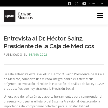
CONTACTO
Saltar contenido
Menú
Entrevista al Dr. Héctor, Sainz,
Presidente de la Caja de Médicos
PUBLICADO EL
26/05/2026
En esta entrevista exclusiva, el Dr. Héctor O. Sainz, Presidente de la Caja
de Médicos, comparte una mirada integral sobre el sistema: sus
orígenes, su evolución, el rol de la Institución, el análisis de la Ley 12.207
y los desafíos que hoy atraviesa la Previsión Social.
Un espacio de reflexión que aporta herramientas para comprender el
presente y proyectar el futuro del Sistema Previsional, destacando la
importancia del compromiso colectivo para su sostenibilidad.