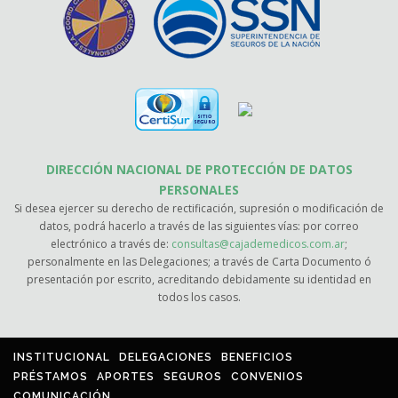
DIRECCIÓN NACIONAL DE PROTECCIÓN DE DATOS
PERSONALES
Si desea ejercer su derecho de rectificación, supresión o modificación de
datos, podrá hacerlo a través de las siguientes vías: por correo
electrónico a través de:
consultas@cajademedicos.com.ar
;
personalmente en las Delegaciones; a través de Carta Documento ó
presentación por escrito, acreditando debidamente su identidad en
todos los casos.
INSTITUCIONAL
DELEGACIONES
BENEFICIOS
PRÉSTAMOS
APORTES
SEGUROS
CONVENIOS
COMUNICACIÓN