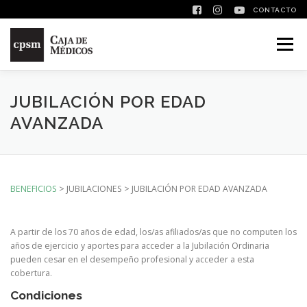
CONTACTO
Saltar contenido
Menú
JUBILACIÓN POR EDAD
AVANZADA
BENEFICIOS
> JUBILACIONES > JUBILACIÓN POR EDAD AVANZADA
A partir de los 70 años de edad, los/as afiliados/as que no computen los
años de ejercicio y aportes para acceder a la Jubilación Ordinaria
pueden cesar en el desempeño profesional y acceder a esta
cobertura.
Condiciones