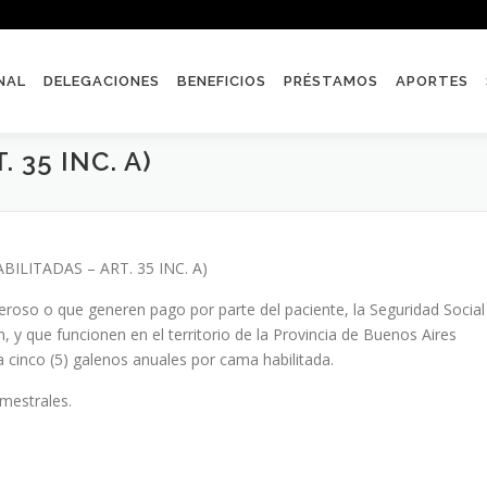
NAL
DELEGACIONES
BENEFICIOS
PRÉSTAMOS
APORTES
 35 INC. A)
LITADAS – ART. 35 INC. A)
eroso o que generen pago por parte del paciente, la Seguridad Social
, y que funcionen en el territorio de la Provincia de Buenos Aires
a cinco (5) galenos anuales por cama habilitada.
imestrales.